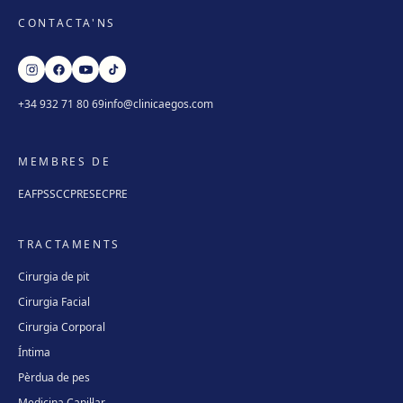
CONTACTA'NS
+34 932 71 80 69
info@clinicaegos.com
MEMBRES DE
EAFPS
SCCPRE
SECPRE
TRACTAMENTS
Cirurgia de pit
Cirurgia Facial
Cirurgia Corporal
Íntima
Pèrdua de pes
Medicina Capil·lar