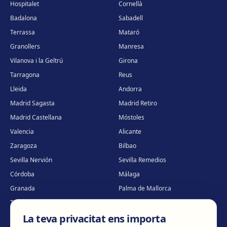
Hospitalet
Cornellà
Badalona
Sabadell
Terrassa
Mataró
Granollers
Manresa
Vilanova i la Geltrú
Girona
Tarragona
Reus
Lleida
Andorra
Madrid Sagasta
Madrid Retiro
Madrid Castellana
Móstoles
Valencia
Alicante
Zaragoza
Bilbao
Sevilla Nervión
Sevilla Remedios
Córdoba
Málaga
Granada
Palma de Mallorca
Tenerife
Portugal · Famalicão
La teva privacitat ens importa
Portugal · Guimarães
Clínica virtual
*