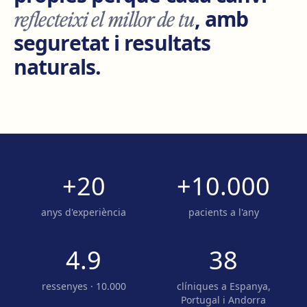
reflecteixi el millor de tu
, amb
seguretat i resultats
naturals.
+20
+10.000
anys d'experiència
pacients a l'any
4.9
38
ressenyes · 10.000
clíniques a Espanya,
Portugal i Andorra