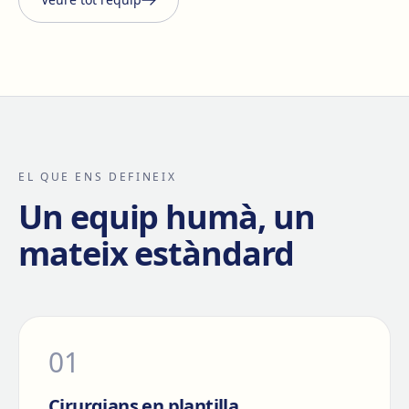
EL QUE ENS DEFINEIX
Un equip humà, un
mateix estàndard
0
1
Cirurgians en plantilla