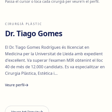
Passa el cursor o toca cada cirurgià per veure'n el perfil.
CIRURGIÀ PLÀSTIC
Dr. Tiago Gomes
El Dr. Tiago Gomes Rodrígues és llicenciat en
Medicina per la Universitat de Lleida amb expedient
d'excel·lent. Va superar l'examen MIR obtenint el lloc
40 de més de 12.000 candidats. Es va especialitzar en
Cirurgia Plàstica, Estètica i…
Veure perfil
Santiago Elvira
Edgar
i Barberà
Lorena Vives
Carmona
Veure tot l'equip