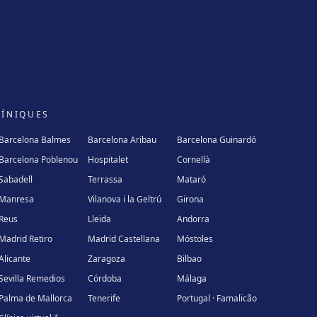
LÍNIQUES
Barcelona Balmes
Barcelona Aribau
Barcelona Guinardó
Barcelona Poblenou
Hospitalet
Cornellà
Sabadell
Terrassa
Mataró
Manresa
Vilanova i la Geltrú
Girona
Reus
Lleida
Andorra
Madrid Retiro
Madrid Castellana
Móstoles
Alicante
Zaragoza
Bilbao
Sevilla Remedios
Córdoba
Málaga
Palma de Mallorca
Tenerife
Portugal · Famalicão