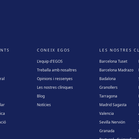
ENTS
CONEIX EGOS
LES NOSTRES C
L'equip d'EGOS
Barcelona Tuset
Treballa amb nosaltres
Barcelona Madrazo
ral
Opinions i ressenyes
Badalona
Les nostres clíniques
Granollers
Blog
Tarragona
lar
Notícies
Madrid Sagasta
ica
Valencia
ció
Sevilla Nervión
Granada