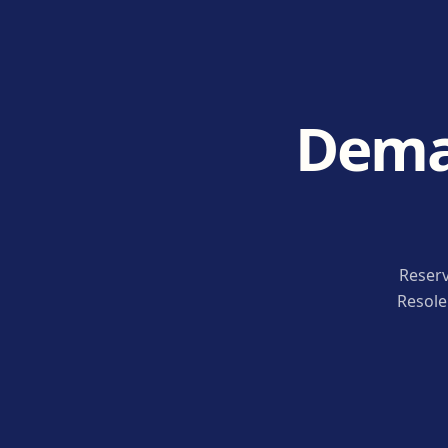
Deman
Reserv
Resole