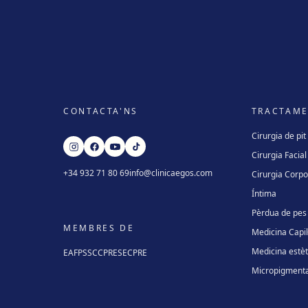
CONTACTA'NS
TRACTAM
Cirurgia de pit
Cirurgia Facial
+34 932 71 80 69
info@clinicaegos.com
Cirurgia Corpo
Íntima
Pèrdua de pes
MEMBRES DE
Medicina Capil·
Medicina estèt
EAFPS
SCCPRE
SECPRE
Micropigmenta