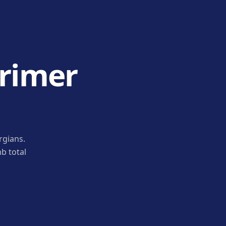
primer
rgians.
b total