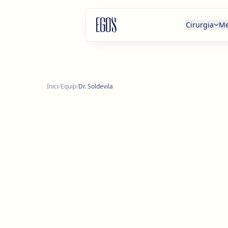
Salta al contingut
Cirurgia
Me
Inici
/
Equip
/
Dr. Soldevila