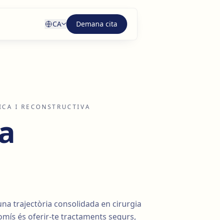
CA
Demana cita
TICA I RECONSTRUCTIVA
la
 una trajectòria consolidada en cirurgia
omís és oferir-te tractaments segurs,