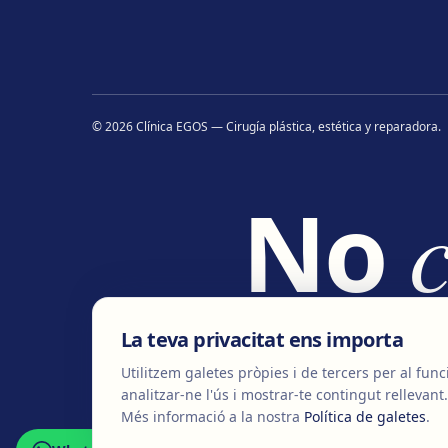
©
2026
Clínica EGOS — Cirugía plástica, estética y reparadora
.
No
c
La teva privacitat ens importa
Utilitzem galetes pròpies i de tercers per al fun
analitzar-ne l'ús i mostrar-te contingut rellevant.
Més informació a la nostra
Política de galetes
.