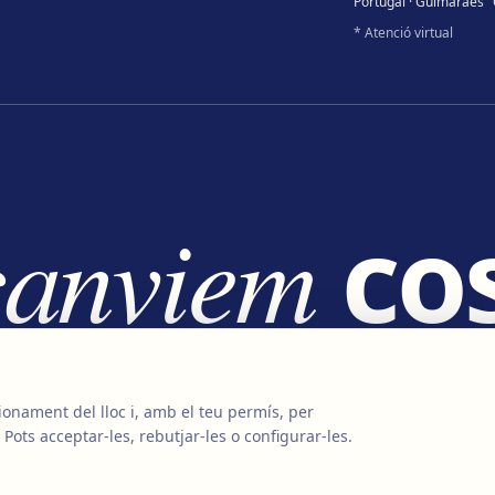
Portugal · Guimarães
* Atenció virtual
canviem
cos
anviem
vi
cionament del lloc i, amb el teu permís, per
 Pots acceptar-les, rebutjar-les o configurar-les.