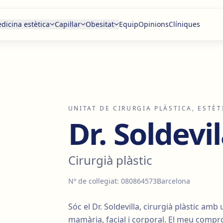
dicina estètica
Capil·lar
Obesitat
Equip
Opinions
Clíniques
UNITAT DE CIRURGIA PLÀSTICA, ESTÈ
Dr. Soldevi
Cirurgià plàstic
Nº de col·legiat
:
080864573
Barcelona
Sóc el Dr. Soldevilla, cirurgià plàstic amb
mamària, facial i corporal. El meu compr