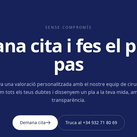
SENSE COMPROMÍS
a cita i fes el 
pas
a una valoració personalitzada amb el nostre equip de ciru
m tots els teus dubtes i dissenyem un pla a la teva mida, am
transparència.
Demana cita
Truca al
+34 932 71 80 69