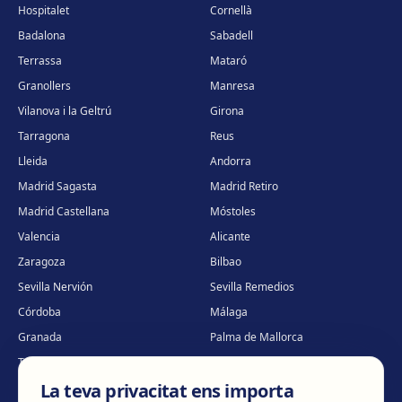
Hospitalet
Cornellà
Badalona
Sabadell
Terrassa
Mataró
Granollers
Manresa
Vilanova i la Geltrú
Girona
Tarragona
Reus
Lleida
Andorra
Madrid Sagasta
Madrid Retiro
Madrid Castellana
Móstoles
Valencia
Alicante
Zaragoza
Bilbao
Sevilla Nervión
Sevilla Remedios
Córdoba
Málaga
Granada
Palma de Mallorca
Tenerife
Portugal · Famalicão
La teva privacitat ens importa
Portugal · Guimarães
Clínica virtual
*