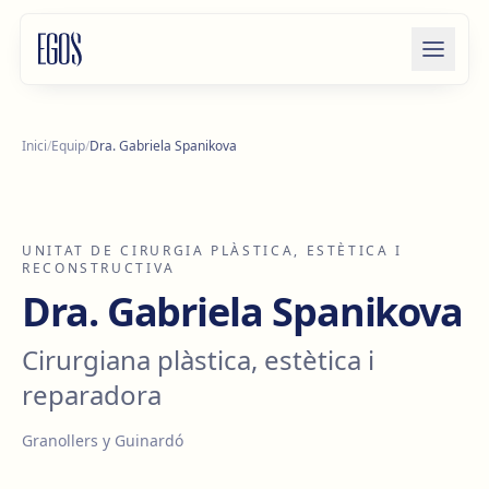
Salta al contingut
Inici
/
Equip
/
Dra. Gabriela Spanikova
UNITAT DE CIRURGIA PLÀSTICA, ESTÈTICA I
RECONSTRUCTIVA
Dra. Gabriela Spanikova
Cirurgiana plàstica, estètica i
reparadora
Granollers y Guinardó