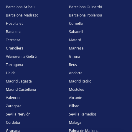
Barcelona Aribau
Barcelona Guinardó
Barcelona Madrazo
Barcelona Poblenou
Hospitalet
Cornellà
Badalona
Sabadell
Terrassa
Mataró
Granollers
Manresa
Vilanova i la Geltrú
Girona
Tarragona
Reus
Lleida
Andorra
Madrid Sagasta
Madrid Retiro
Madrid Castellana
Móstoles
Valencia
Alicante
Zaragoza
Bilbao
Sevilla Nervión
Sevilla Remedios
Córdoba
Málaga
Granada
Palma de Mallorca