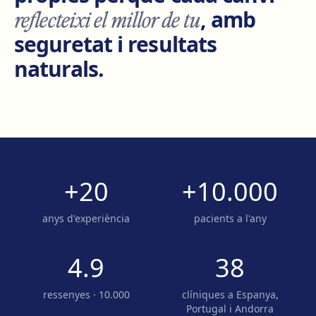
reflecteixi el millor de tu
, amb
seguretat i resultats
naturals.
+20
+10.000
anys d'experiència
pacients a l'any
4.9
38
ressenyes · 10.000
clíniques a Espanya,
Portugal i Andorra