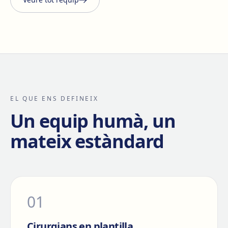
EL QUE ENS DEFINEIX
Un equip humà, un
mateix estàndard
0
1
Cirurgians en plantilla