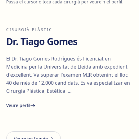
Passa el cursor o toca cada cirurgià per veure'n el perfil.
CIRURGIÀ PLÀSTIC
Dr. Tiago Gomes
El Dr. Tiago Gomes Rodrígues és llicenciat en
Medicina per la Universitat de Lleida amb expedient
d'excel·lent. Va superar l'examen MIR obtenint el lloc
40 de més de 12.000 candidats. Es va especialitzar en
Cirurgia Plàstica, Estètica i…
Veure perfil
Santiago Elvira
Edgar
i Barberà
Lorena Vives
Carmona
Veure tot l'equip