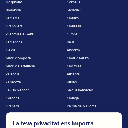
Hospitalet
Cornellà
Badalona
Sabadell
Terrassa
Mataró
Granollers
Manresa
Vilanova i la Geltrú
Girona
Tarragona
Reus
Lleida
Andorra
Madrid Sagasta
Madrid Retiro
Madrid Castellana
Móstoles
Valencia
Alicante
Zaragoza
Bilbao
Sevilla Nervión
Sevilla Remedios
Córdoba
Málaga
Granada
Palma de Mallorca
Tenerife
Portugal · Famalicão
La teva privacitat ens importa
Portugal · Guimarães
Clínica virtual
*