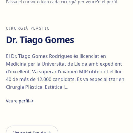
Passa el cursor o toca cada cirurgià per veure'n el perfil.
CIRURGIÀ PLÀSTIC
Dr. Tiago Gomes
El Dr. Tiago Gomes Rodrígues és llicenciat en
Medicina per la Universitat de Lleida amb expedient
d'excel·lent. Va superar l'examen MIR obtenint el lloc
40 de més de 12.000 candidats. Es va especialitzar en
Cirurgia Plàstica, Estètica i…
Veure perfil
Santiago Elvira
Edgar
i Barberà
Lorena Vives
Carmona
Veure tot l'equip