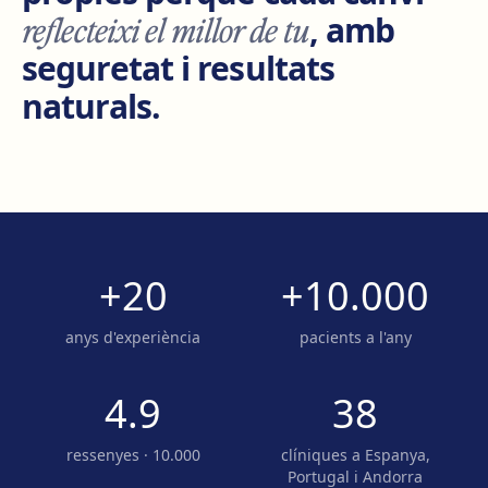
reflecteixi el millor de tu
, amb
seguretat i resultats
naturals.
+20
+10.000
anys d'experiència
pacients a l'any
4.9
38
ressenyes · 10.000
clíniques a Espanya,
Portugal i Andorra