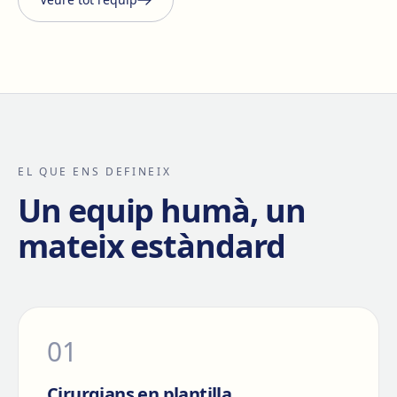
EL QUE ENS DEFINEIX
Un equip humà, un
mateix estàndard
0
1
Cirurgians en plantilla