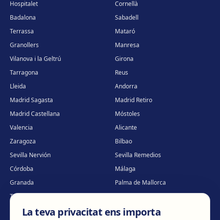
Hospitalet
Cornellà
Badalona
Sabadell
Terrassa
Mataró
Granollers
Manresa
Vilanova i la Geltrú
Girona
Tarragona
Reus
Lleida
Andorra
Madrid Sagasta
Madrid Retiro
Madrid Castellana
Móstoles
Valencia
Alicante
Zaragoza
Bilbao
Sevilla Nervión
Sevilla Remedios
Córdoba
Málaga
Granada
Palma de Mallorca
Tenerife
Portugal · Famalicão
La teva privacitat ens importa
Portugal · Guimarães
Clínica virtual
*