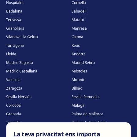
Hospitalet
Cornellà
Badalona
Sabadell
Terrassa
Mataró
Granollers
Manresa
Vilanova i la Geltrú
Girona
Tarragona
Reus
Lleida
Andorra
Madrid Sagasta
Madrid Retiro
Madrid Castellana
Móstoles
Valencia
Alicante
Zaragoza
Bilbao
Sevilla Nervión
Sevilla Remedios
Córdoba
Málaga
Granada
Palma de Mallorca
Tenerife
Portugal · Famalicão
Portugal · Guimarães
Clínica virtual
*
La teva privacitat ens importa