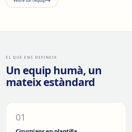
Veure tot l'equip
EL QUE ENS DEFINEIX
Un equip humà, un
mateix estàndard
0
1
Cirurgians en plantilla