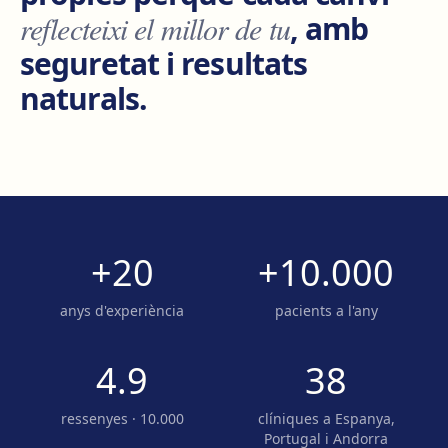
reflecteixi el millor de tu
, amb
seguretat i resultats
naturals.
+20
+10.000
anys d'experiència
pacients a l'any
4.9
38
ressenyes · 10.000
clíniques a Espanya,
Portugal i Andorra