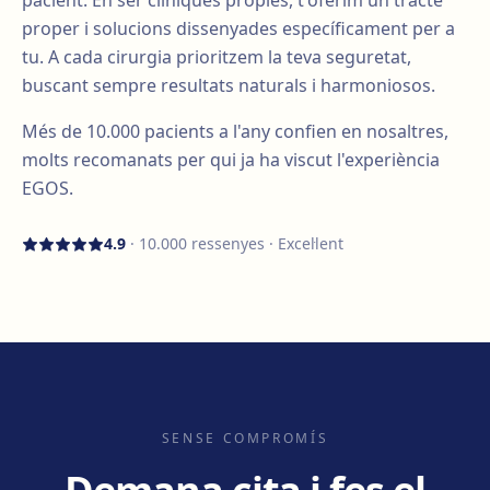
pacient. En ser clíniques pròpies, t'oferim un tracte
proper i solucions dissenyades específicament per a
tu. A cada cirurgia prioritzem la teva seguretat,
buscant sempre resultats naturals i harmoniosos.
Més de
10.000
pacients a l'any confien en nosaltres,
molts recomanats per qui ja ha viscut l'experiència
EGOS.
4.9
·
10.000
ressenyes · Excel·lent
SENSE COMPROMÍS