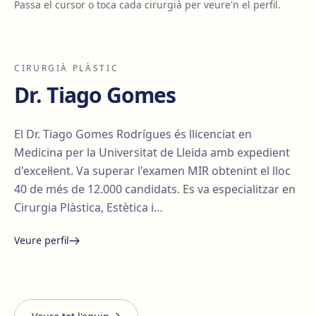
Passa el cursor o toca cada cirurgià per veure'n el perfil.
CIRURGIÀ PLÀSTIC
Dr. Tiago Gomes
El Dr. Tiago Gomes Rodrígues és llicenciat en
Medicina per la Universitat de Lleida amb expedient
d'excel·lent. Va superar l'examen MIR obtenint el lloc
40 de més de 12.000 candidats. Es va especialitzar en
Cirurgia Plàstica, Estètica i…
Veure perfil
Santiago Elvira
Edgar
i Barberà
Lorena Vives
Carmona