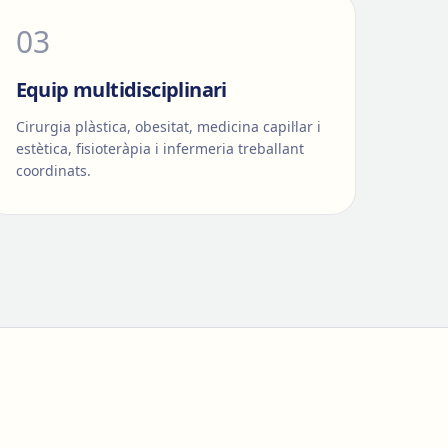
0
3
Equip multidisciplinari
Cirurgia plàstica, obesitat, medicina capil·lar i
estètica, fisioteràpia i infermeria treballant
coordinats.