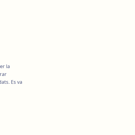
Santiago Elvira i
Barberà
Lorena Vives
Edgar Carmona
er la
rar
ats. Es va