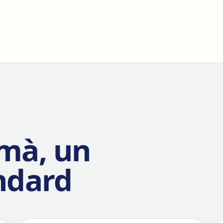
mà, un
ndard