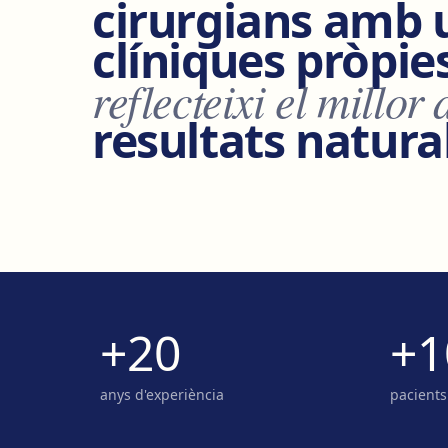
cirurgians amb u
clíniques pròpie
reflecteixi el millor 
resultats natural
+20
+1
anys d'experiència
pacients 