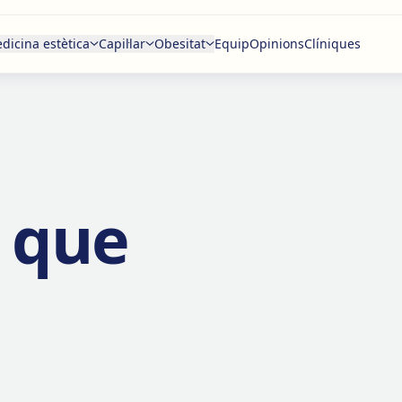
dicina estètica
Capil·lar
Obesitat
Equip
Opinions
Clíniques
s que