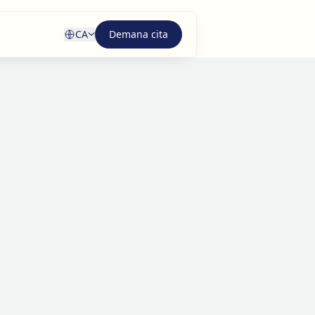
CA
Demana cita