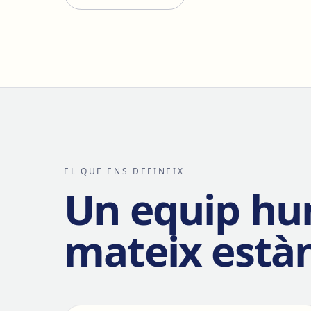
EL QUE ENS DEFINEIX
Un equip hu
mateix està