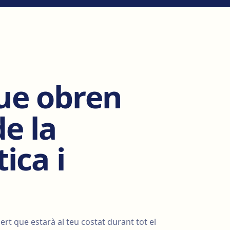
ue obren
de la
ica i
ert que estarà al teu costat durant tot el