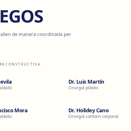
d'EGOS
eballen de manera coordinada per
I RECONSTRUCTIVA
devila
Dr. Luis Martín
plàstic
Cirurgià plàstic
ncisco Mora
Dr. Holidey Cano
plàstic
Cirurgià contorn corporal