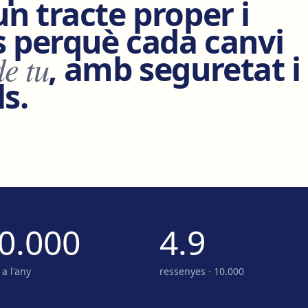
n tracte proper i
s perquè cada canvi
de tu
, amb seguretat i
s.
0.000
4.9
a l'any
ressenyes · 10.000