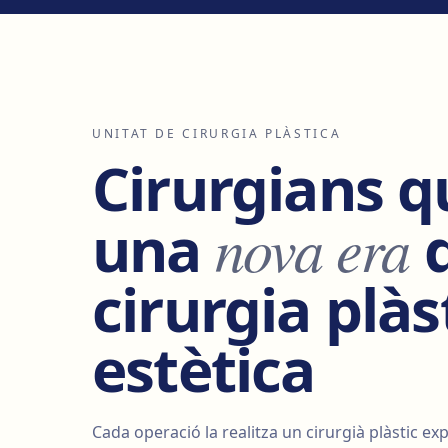
UNITAT DE CIRURGIA PLÀSTICA
Cirurgians q
una
nova era
cirurgia plàst
estètica
Cada operació la realitza un cirurgià plàstic exp