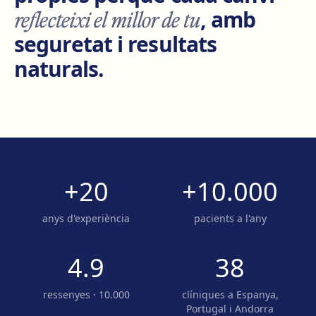
reflecteixi el millor de tu
, amb
seguretat i resultats
naturals.
+20
+10.000
anys d'experiència
pacients a l'any
4.9
38
ressenyes · 10.000
clíniques a Espanya,
Portugal i Andorra