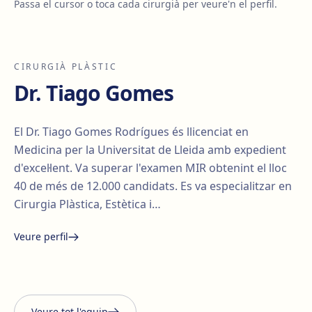
Passa el cursor o toca cada cirurgià per veure'n el perfil.
CIRURGIÀ PLÀSTIC
Dr. Tiago Gomes
El Dr. Tiago Gomes Rodrígues és llicenciat en
Medicina per la Universitat de Lleida amb expedient
d'excel·lent. Va superar l'examen MIR obtenint el lloc
40 de més de 12.000 candidats. Es va especialitzar en
Cirurgia Plàstica, Estètica i…
Veure perfil
Santiago Elvira
Edgar
i Barberà
Lorena Vives
Carmona
Veure tot l'equip