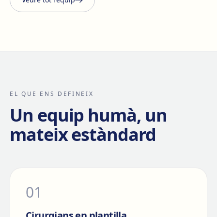
EL QUE ENS DEFINEIX
Un equip humà, un
mateix estàndard
0
1
Cirurgians en plantilla