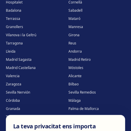
Hospitalet
Cornellà
Badalona
Sabadell
Terrassa
Mataró
Granollers
Manresa
Vilanova i la Geltrú
Girona
Tarragona
Reus
Lleida
Andorra
Madrid Sagasta
Madrid Retiro
Madrid Castellana
Móstoles
Valencia
Alicante
Zaragoza
Bilbao
Sevilla Nervión
Sevilla Remedios
Córdoba
Málaga
Granada
Palma de Mallorca
Tenerife
Portugal · Famalicão
La teva privacitat ens importa
Portugal · Guimarães
Clínica virtual
*