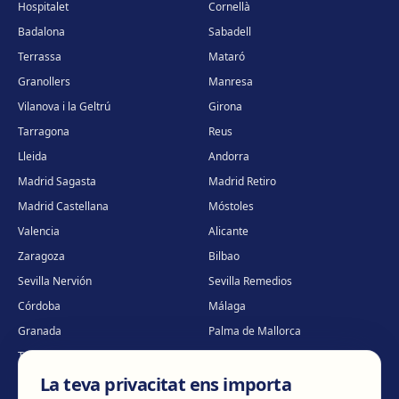
Hospitalet
Cornellà
Badalona
Sabadell
Terrassa
Mataró
Granollers
Manresa
Vilanova i la Geltrú
Girona
Tarragona
Reus
Lleida
Andorra
Madrid Sagasta
Madrid Retiro
Madrid Castellana
Móstoles
Valencia
Alicante
Zaragoza
Bilbao
Sevilla Nervión
Sevilla Remedios
Córdoba
Málaga
Granada
Palma de Mallorca
Tenerife
Portugal · Famalicão
La teva privacitat ens importa
Portugal · Guimarães
Clínica virtual
*