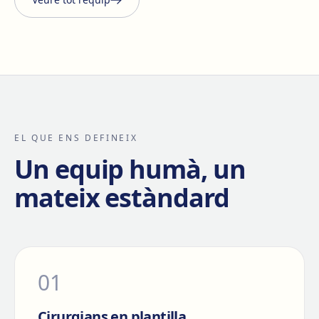
EL QUE ENS DEFINEIX
Un equip humà, un
mateix estàndard
0
1
Cirurgians en plantilla