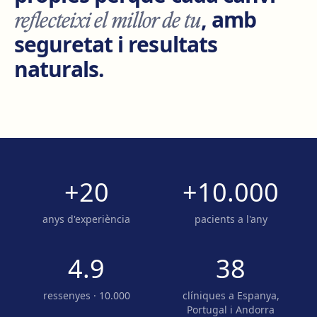
reflecteixi el millor de tu
, amb
seguretat i resultats
naturals.
+20
+10.000
anys d'experiència
pacients a l'any
4.9
38
ressenyes · 10.000
clíniques a Espanya,
Portugal i Andorra