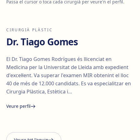
Passa el cursor o toca cada cirurgià per veure'n el perfil.
CIRURGIÀ PLÀSTIC
Dr. Tiago Gomes
El Dr. Tiago Gomes Rodrígues és llicenciat en
Medicina per la Universitat de Lleida amb expedient
d'excel·lent. Va superar l'examen MIR obtenint el lloc
40 de més de 12.000 candidats. Es va especialitzar en
Cirurgia Plàstica, Estètica i…
Veure perfil
Santiago Elvira
Edgar
i Barberà
Lorena Vives
Carmona
Veure tot l'equip