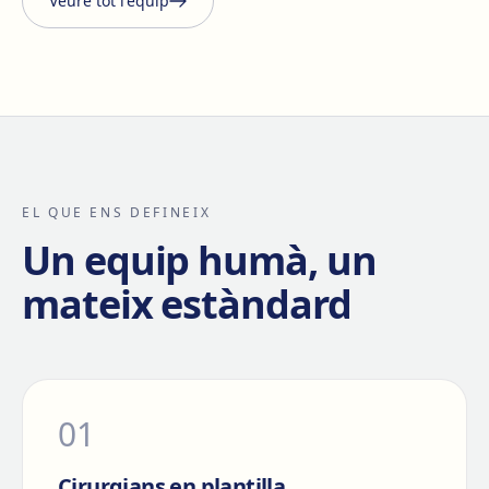
Veure tot l'equip
EL QUE ENS DEFINEIX
Un equip humà, un
mateix estàndard
0
1
Cirurgians en plantilla