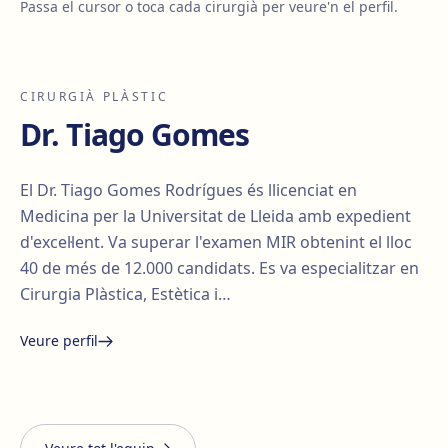
Passa el cursor o toca cada cirurgià per veure'n el perfil.
CIRURGIÀ PLÀSTIC
Dr. Tiago Gomes
El Dr. Tiago Gomes Rodrígues és llicenciat en
Medicina per la Universitat de Lleida amb expedient
d'excel·lent. Va superar l'examen MIR obtenint el lloc
40 de més de 12.000 candidats. Es va especialitzar en
Cirurgia Plàstica, Estètica i…
Veure perfil
Santiago Elvira
Edgar
i Barberà
Lorena Vives
Carmona