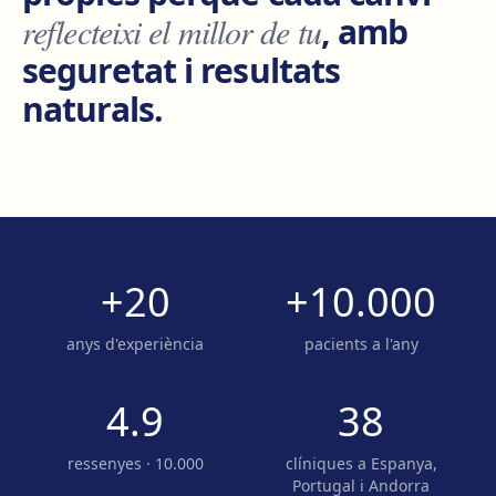
reflecteixi el millor de tu
, amb
seguretat i resultats
naturals.
+20
+10.000
anys d'experiència
pacients a l'any
4.9
38
ressenyes · 10.000
clíniques a Espanya,
Portugal i Andorra