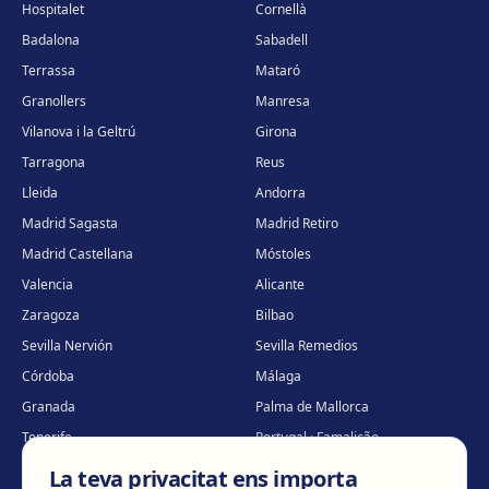
Hospitalet
Cornellà
Badalona
Sabadell
Terrassa
Mataró
Granollers
Manresa
Vilanova i la Geltrú
Girona
Tarragona
Reus
Lleida
Andorra
Madrid Sagasta
Madrid Retiro
Madrid Castellana
Móstoles
Valencia
Alicante
Zaragoza
Bilbao
Sevilla Nervión
Sevilla Remedios
Córdoba
Málaga
Granada
Palma de Mallorca
Tenerife
Portugal · Famalicão
Portugal · Guimarães
Clínica virtual
*
La teva privacitat ens importa