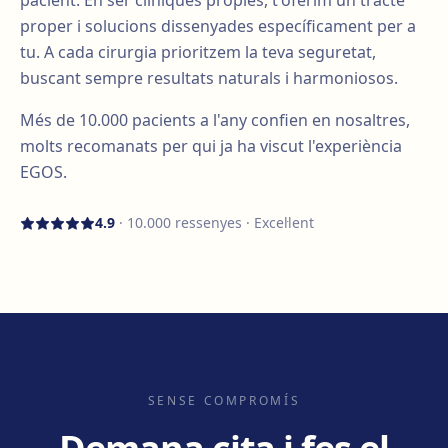
pacient. En ser clíniques pròpies, t'oferim un tracte
proper i solucions dissenyades específicament per a
tu. A cada cirurgia prioritzem la teva seguretat,
buscant sempre resultats naturals i harmoniosos.
Més de
10.000
pacients a l'any confien en nosaltres,
molts recomanats per qui ja ha viscut l'experiència
EGOS.
4.9
·
10.000
ressenyes · Excel·lent
SENSE COMPROMÍS