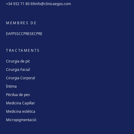
+34 932 71 80 69
info@clinicaegos.com
MEMBRES DE
EAFPS
SCCPRE
SECPRE
TRACTAMENTS
Cirurgia de pit
Cirurgia Facial
Cirurgia Corporal
Íntima
Pèrdua de pes
Medicina Capil·lar
Medicina estètica
Micropigmentació