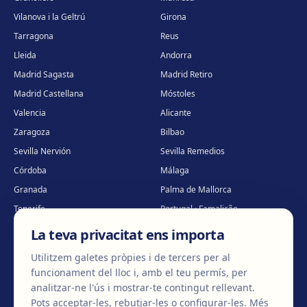
Vilanova i la Geltrú
Girona
Tarragona
Reus
Lleida
Andorra
Madrid Sagasta
Madrid Retiro
Madrid Castellana
Móstoles
Valencia
Alicante
Zaragoza
Bilbao
Sevilla Nervión
Sevilla Remedios
Córdoba
Málaga
Granada
Palma de Mallorca
Tenerife
Portugal · Famalicão
Portugal · Guimarães
Clínica virtual
*
La teva privacitat ens importa
* Atenció virtual
Utilitzem galetes pròpies i de tercers per al
funcionament del lloc i, amb el teu permís, per
analitzar-ne l'ús i mostrar-te contingut rellevant.
Pots acceptar-les, rebutjar-les o configurar-les.
Més