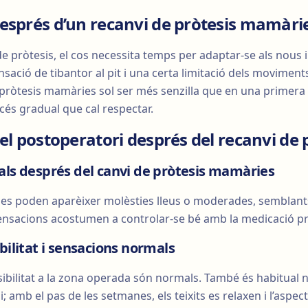
esprés d’un recanvi de pròtesis mamàri
e pròtesis, el cos necessita temps per adaptar-se als nous
sació de tibantor al pit i una certa limitació dels moviment
 pròtesis mamàries sol ser més senzilla que en una primera 
cés gradual que cal respectar.
el postoperatori després del recanvi de 
als després del canvi de pròtesis mamàries
ies poden aparèixer molèsties lleus o moderades, semblant
ensacions acostumen a controlar-se bé amb la medicació pres
bilitat i sensacions normals
nsibilitat a la zona operada són normals. També és habitual n
i; amb el pas de les setmanes, els teixits es relaxen i l’aspe