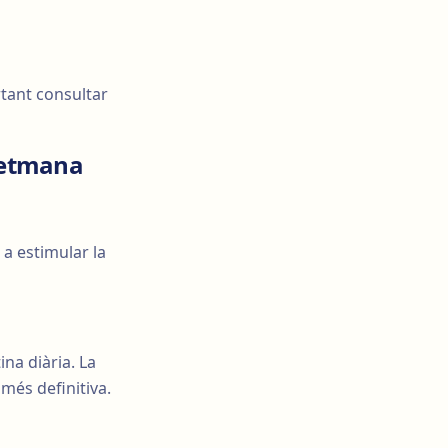
rtant consultar
setmana
a estimular la
ina diària. La
més definitiva.