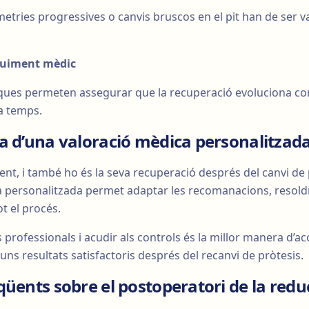
metries progressives o canvis bruscos en el pit han de ser v
guiment mèdic
iques permeten assegurar que la recuperació evoluciona co
 a temps.
a d’una valoració mèdica personalitzad
ent, i també ho és la seva recuperació després del canvi de
 personalitzada permet adaptar les recomanacions, resoldr
ot el procés.
s professionals i acudir als controls és la millor manera d’
uns resultats satisfactoris després del recanvi de pròtesis.
üents sobre el postoperatori de la reduc