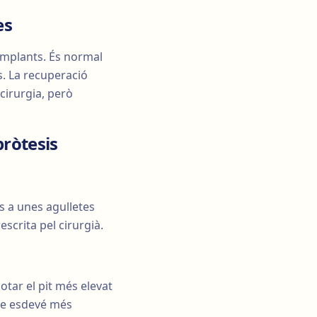
es
 implants. És normal
s. La recuperació
cirurgia, però
pròtesis
s a unes agulletes
crita pel cirurgià.
otar el pit més elevat
cte esdevé més