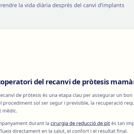
rendre la vida diària després del canvi d’implants
toperatori del recanvi de pròtesis mamà
recanvi de pròtesis és una etapa clau per assegurar un bon
 el procediment sol ser segur i previsible, la recuperació req
t mèdic.
companyament durant la
cirurgia de reducció de pit
és tan imp
lueix directament en la salut, el confort i el resultat final.