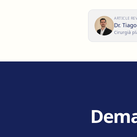
ARTICLE RE
Dr. Tiag
Cirurgià pl
Deman