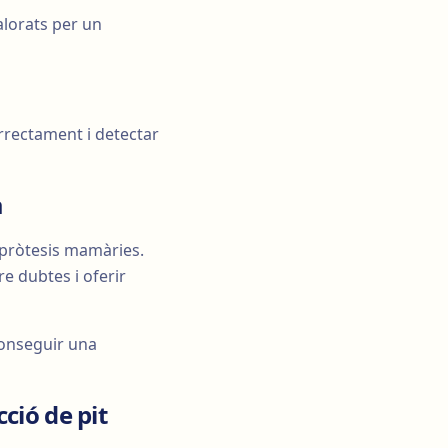
alorats per un
rrectament i detectar
a
 pròtesis mamàries.
e dubtes i oferir
aconseguir una
ció de pit