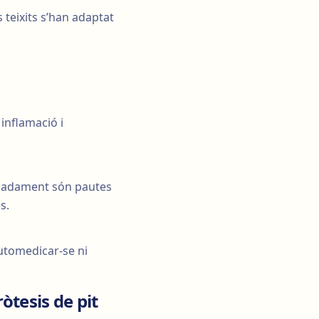
s teixits s’han adaptat
 inflamació i
quadament són pautes
s.
utomedicar-se ni
òtesis de pit