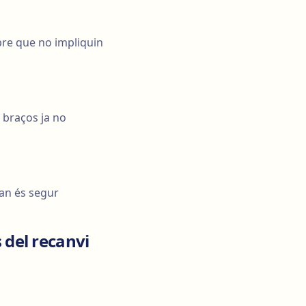
pre que no impliquin
 braços ja no
uan és segur
del recanvi