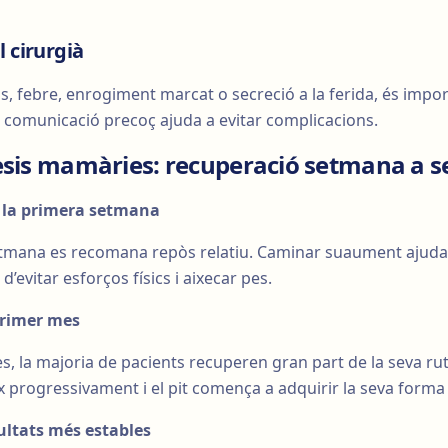
 cirurgià
ns, febre, enrogiment marcat o secreció a la ferida, és impo
comunicació precoç ajuda a evitar complicacions.
esis mamàries: recuperació setmana a 
 la primera setmana
tmana es recomana repòs relatiu. Caminar suaument ajuda 
 d’evitar esforços físics i aixecar pes.
primer mes
es, la majoria de pacients recuperen gran part de la seva rut
 progressivament i el pit comença a adquirir la seva forma 
ultats més estables