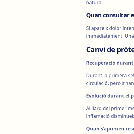
natural.
Quan consultar el
Si apareix dolor inte
immediatament. Una 
Canvi de pròt
Recuperació durant
Durant la primera se
circulació, però s’han
Evolució durant el 
Al llarg del primer m
inflamació disminueix
Quan s’aprecien res