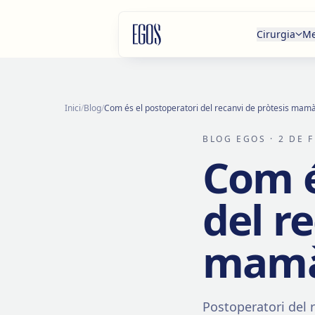
Salta al contingut
Cirurgia
Me
Inici
/
Blog
/
Com és el postoperatori del recanvi de pròtesis mamà
BLOG EGOS
· 2 DE 
Com é
del r
mamà
Postoperatori del 