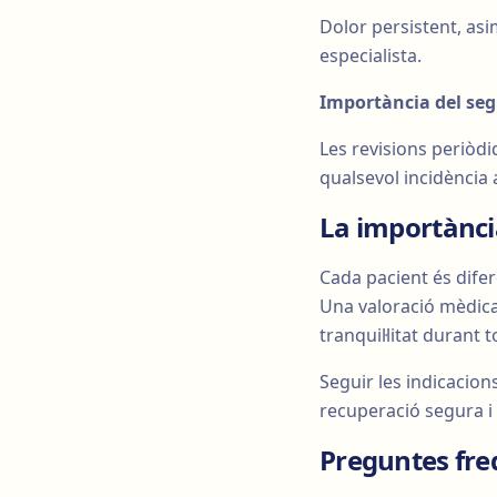
Dolor persistent, asi
especialista.
Importància del se
Les revisions periòd
qualsevol incidència
La importànci
Cada pacient és difer
Una valoració mèdica
tranquil·litat durant t
Seguir les indicacion
recuperació segura i 
Preguntes freq