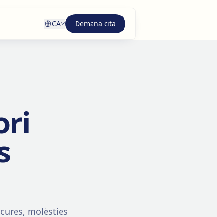
CA
Demana cita
ori
s
 cures, molèsties