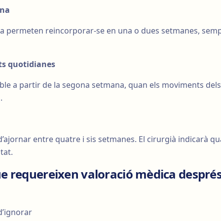
ina
ina permeten reincorporar-se en una o dues setmanes, sem
ts quotidianes
ible a partir de la segona setmana, quan els moviments dels
.
 d’ajornar entre quatre i sis setmanes. El cirurgià indicarà q
tat.
 requereixen valoració mèdica després 
d’ignorar