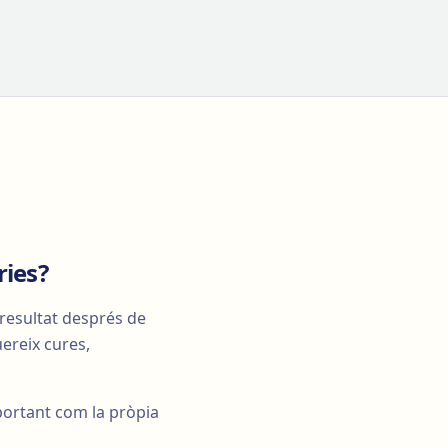
ries?
 resultat després de
uereix cures,
ortant com la pròpia