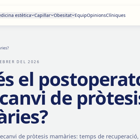
dicina estètica
Capil·lar
Obesitat
Equip
Opinions
Clíniques
ries?
FEBRER DEL 2026
s el postoperat
ecanvi de pròtesi
ries?
recanvi de pròtesis mamàries: temps de recuperació,