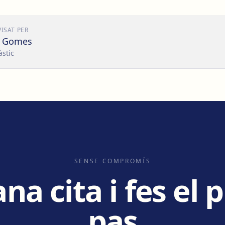
VISAT PER
o Gomes
àstic
SENSE COMPROMÍS
a cita i fes el 
pas