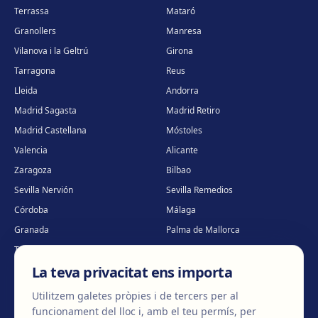
Terrassa
Mataró
Granollers
Manresa
Vilanova i la Geltrú
Girona
Tarragona
Reus
Lleida
Andorra
Madrid Sagasta
Madrid Retiro
Madrid Castellana
Móstoles
Valencia
Alicante
Zaragoza
Bilbao
Sevilla Nervión
Sevilla Remedios
Córdoba
Málaga
Granada
Palma de Mallorca
Tenerife
Portugal · Famalicão
La teva privacitat ens importa
Portugal · Guimarães
Clínica virtual
*
* Atenció virtual
Utilitzem galetes pròpies i de tercers per al
funcionament del lloc i, amb el teu permís, per