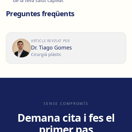
de la teva salut capil·lar.
Preguntes freqüents
ARTICLE REVISAT PER
Dr. Tiago Gomes
Cirurgià plàstic
SENSE COMPROMÍS
Demana cita i fes el
primer pas