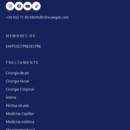
+34 932 71 80 69
info@clinicaegos.com
MEMBRES DE
EAFPS
SCCPRE
SECPRE
TRACTAMENTS
Cirurgia de pit
Cirurgia Facial
Cirurgia Corporal
Íntima
Pèrdua de pes
Medicina Capil·lar
Medicina estètica
Micropigmentació