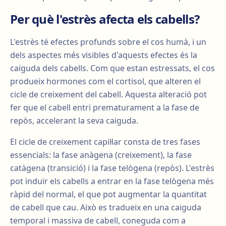
Per què l'estrès afecta els cabells?
L'estrès té efectes profunds sobre el cos humà, i un
dels aspectes més visibles d'aquests efectes és la
caiguda dels cabells. Com que estan estressats, el cos
produeix hormones com el cortisol, que alteren el
cicle de creixement del cabell. Aquesta alteració pot
fer que el cabell entri prematurament a la fase de
repòs, accelerant la seva caiguda.
El cicle de creixement capil·lar consta de tres fases
essencials: la fase anàgena (creixement), la fase
catàgena (transició) i la fase telògena (repòs). L'estrès
pot induir els cabells a entrar en la fase telògena més
ràpid del normal, el que pot augmentar la quantitat
de cabell que cau. Això es tradueix en una caiguda
temporal i massiva de cabell, coneguda com a