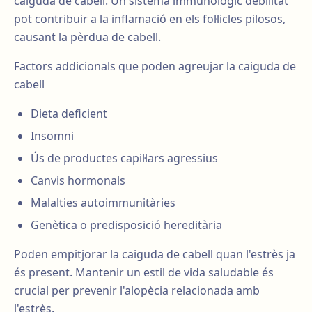
caiguda de cabell. Un sistema immunològic debilitat
pot contribuir a la inflamació en els fol·licles pilosos,
causant la pèrdua de cabell.
Factors addicionals que poden agreujar la caiguda de
cabell
Dieta deficient
Insomni
Ús de productes capil·lars agressius
Canvis hormonals
Malalties autoimmunitàries
Genètica o predisposició hereditària
Poden empitjorar la caiguda de cabell quan l'estrès ja
és present. Mantenir un estil de vida saludable és
crucial per prevenir l'alopècia relacionada amb
l'estrès.