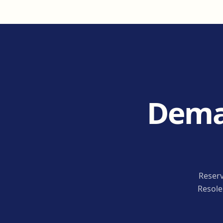
Deman
Reserv
Resole