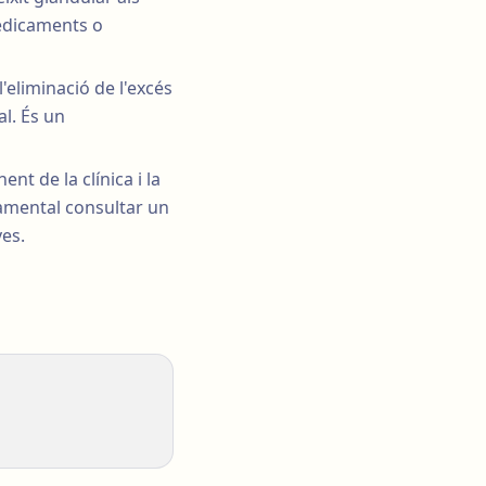
medicaments o
'eliminació de l'excés
al. És un
nt de la clínica i la
namental consultar un
ves.