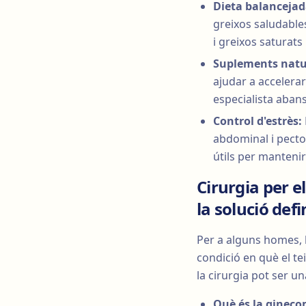
Dieta balancejad
greixos saludables
i greixos saturats
Suplements natu
ajudar a accelerar
especialista abans
Control d'estrès:
abdominal i pector
útils per mantenir
Cirurgia per e
la solució defi
Per a alguns homes, l
condició en què el t
la cirurgia pot ser u
Què és la gineco