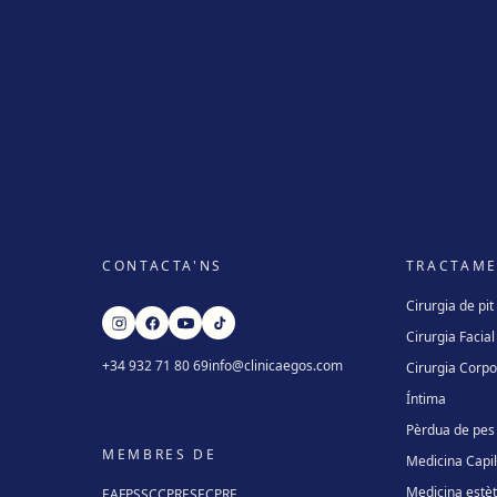
CONTACTA'NS
TRACTAM
Cirurgia de pit
Cirurgia Facial
+34 932 71 80 69
info@clinicaegos.com
Cirurgia Corpo
Íntima
Pèrdua de pes
MEMBRES DE
Medicina Capil·
Medicina estèt
EAFPS
SCCPRE
SECPRE