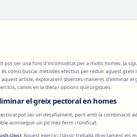
pit pot ser una font d'incomoditat per a molts homes. Ja sig
, és comú buscar mètodes efectius per reduir aquest greix i
n aquest article, explorarem diverses maneres d'eliminar el 
ercicis, canvis en la dieta i opcions quirúrgiques.
eliminar el greix pectoral en homes
 pectoral pot ser un desafiament, però amb la combinació a
ible aconseguir un pit més ferm i tonificat.
Push-Ups):
Aquest exercici clàssic treballa directament els mú