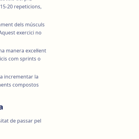
 15-20 repeticions,
pament dels músculs
Aquest exercici no
una manera excel·lent
icis com sprints o
 a incrementar la
viments compostos
a
sitat de passar pel