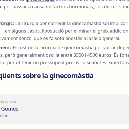
ue pot passar a causa de factors hormonals, l'ús de certs 
úrgic:
La cirurgia per corregir la ginecomàstia sol implicar l
 i, en alguns casos, liposucció per eliminar el greix addicion
vament senzill que es fa sota anestèsia local o general.
ment:
El cost de la cirurgia de ginecomàstia pot variar depene
s, però generalment oscil·la entre 3550 i 4500 euros. És fo
tzat per obtenir un pressupost precís i discutir les expectati
qüents sobre la ginecomàstia
VISAT PER
o Gomes
àstic