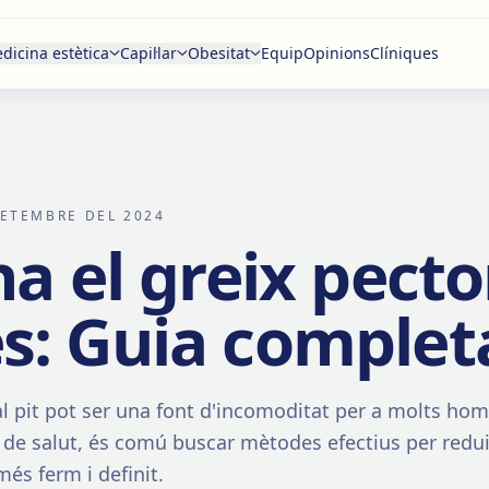
dicina estètica
Capil·lar
Obesitat
Equip
Opinions
Clíniques
SETEMBRE DEL 2024
na el greix pecto
: Guia complet
l pit pot ser una font d'incomoditat per a molts home
 de salut, és comú buscar mètodes efectius per redui
és ferm i definit.