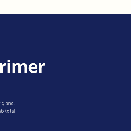
primer
rgians.
b total