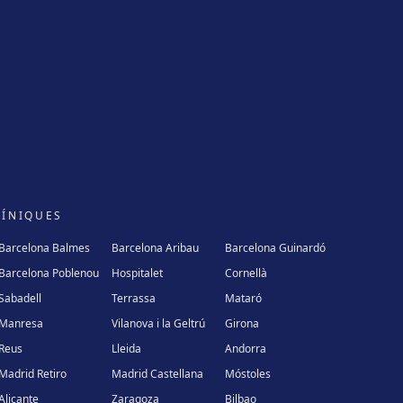
LÍNIQUES
Barcelona Balmes
Barcelona Aribau
Barcelona Guinardó
Barcelona Poblenou
Hospitalet
Cornellà
Sabadell
Terrassa
Mataró
Manresa
Vilanova i la Geltrú
Girona
Reus
Lleida
Andorra
Madrid Retiro
Madrid Castellana
Móstoles
Alicante
Zaragoza
Bilbao