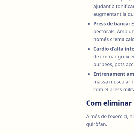
ajudant a tonifica
augmentant la qua
Press de banca:
E
pectorals. Amb una
només crema calor
Cardio d'alta inte
de cremar greix en
burpees, pots acce
Entrenament am
massa muscular i r
com el press mili
Com eliminar 
A més de l'exercici, 
quiròfan.