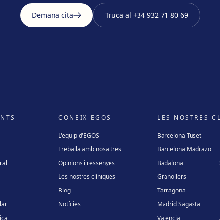
Demana cita
Truca al
+34 932 71 80 69
ENTS
CONEIX EGOS
LES NOSTRES C
L'equip d'EGOS
Barcelona Tuset
Treballa amb nosaltres
Barcelona Madrazo
ral
Opinions i ressenyes
Badalona
Les nostres clíniques
Granollers
Blog
Tarragona
lar
Notícies
Madrid Sagasta
ica
Valencia