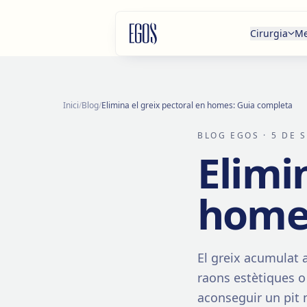
Salta al contingut
Cirurgia
Me
Inici
/
Blog
/
Elimina el greix pectoral en homes: Guia completa
BLOG EGOS
· 5 DE 
Elimi
homes
El greix acumulat a
raons estètiques o
aconseguir un pit m