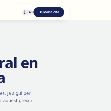
CA
Demana cita
ral en
a
s. Ja sigui per
r aquest greix i