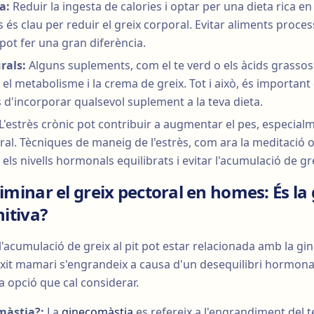
a:
Reduir la ingesta de calories i optar per una dieta rica en 
 és clau per reduir el greix corporal. Evitar aliments proces
 pot fer una gran diferència.
rals:
Alguns suplements, com el te verd o els àcids grass
 el metabolisme i la crema de greix. Tot i això, és importan
 d'incorporar qualsevol suplement a la teva dieta.
L'estrès crònic pot contribuir a augmentar el pes, especialm
al. Tècniques de maneig de l'estrès, com ara la meditació o
 els nivells hormonals equilibrats i evitar l'acumulació de gr
liminar el greix pectoral en homes: És l
nitiva?
'acumulació de greix al pit pot estar relacionada amb la gi
eixit mamari s'engrandeix a causa d'un desequilibri hormona
na opció que cal considerar.
màstia?:
La
ginecomàstia
es refereix a l'engrandiment del te