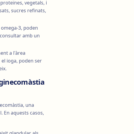
proteïnes, vegetals, i
sats, sucres refinats,
os omega-3, poden
t consultar amb un
ent a l'àrea
 el ioga, poden ser
eix.
a ginecomàstia
necomàstia, una
l. En aquests casos,
ixit glandular als