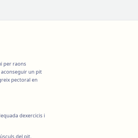
ui per raons
 aconseguir un pit
greix pectoral en
dequada dexercicis i
sculs del pit,