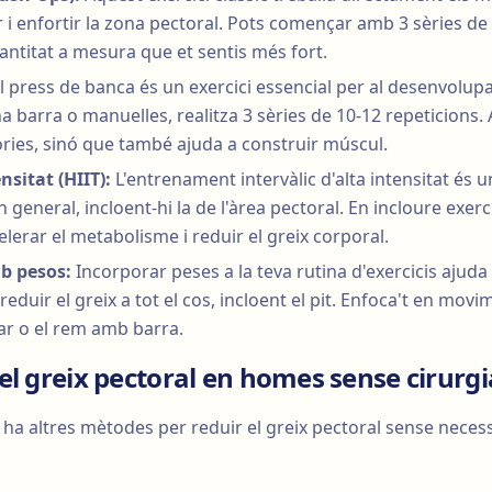
r i enfortir la zona pectoral. Pots començar amb 3 sèries de
ntitat a mesura que et sentis més fort.
l press de banca és un exercici essencial per al desenvolu
 barra o manuelles, realitza 3 sèries de 10-12 repeticions. 
ies, sinó que també ajuda a construir múscul.
nsitat (HIIT):
L'entrenament intervàlic d'alta intensitat és 
 general, incloent-hi la de l'àrea pectoral. En incloure exerc
lerar el metabolisme i reduir el greix corporal.
b pesos:
Incorporar peses a la teva rutina d'exercicis ajuda
eduir el greix a tot el cos, incloent el pit. Enfoca't en mo
tar o el rem amb barra.
el greix pectoral en homes sense cirurgi
hi ha altres mètodes per reduir el greix pectoral sense neces