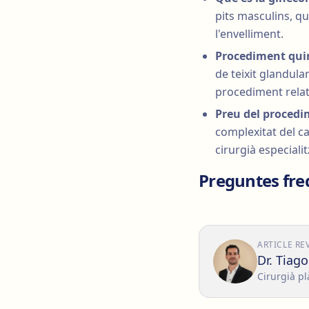
pits masculins, q
l'envelliment.
Procediment quir
de teixit glandular
procediment relati
Preu del procedi
complexitat del ca
cirurgià especiali
Preguntes fre
ARTICLE RE
Dr. Tiag
Cirurgià pl