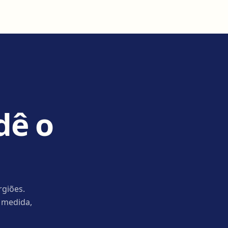
dê o
rgiões.
 medida,