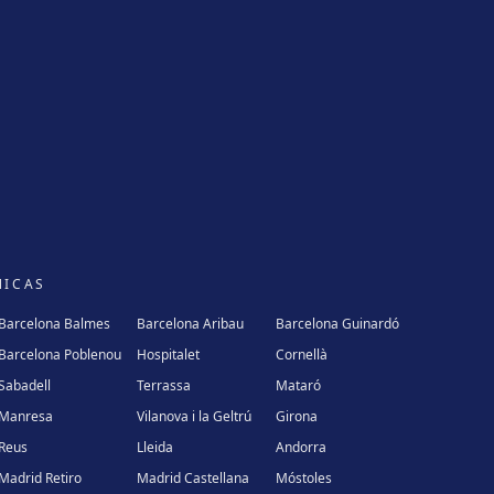
NICAS
Barcelona Balmes
Barcelona Aribau
Barcelona Guinardó
Barcelona Poblenou
Hospitalet
Cornellà
Sabadell
Terrassa
Mataró
Manresa
Vilanova i la Geltrú
Girona
Reus
Lleida
Andorra
Madrid Retiro
Madrid Castellana
Móstoles