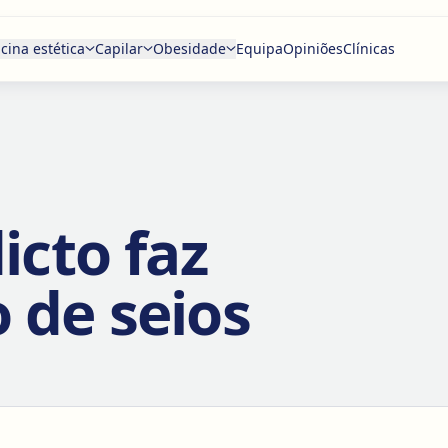
cina estética
Capilar
Obesidade
Equipa
Opiniões
Clínicas
cto faz
de seios