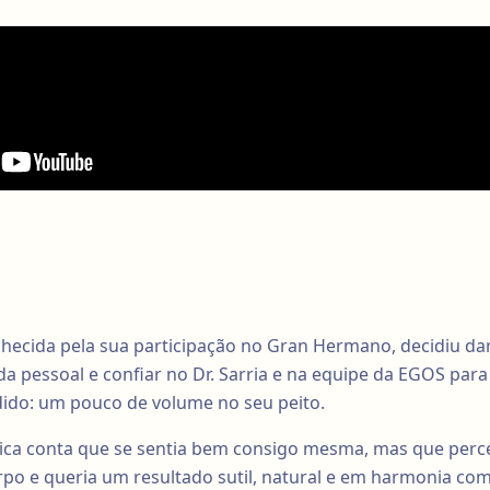
nhecida pela sua participação no Gran Hermano, decidiu d
da pessoal e confiar no Dr. Sarria e na equipe da EGOS par
dido: um pouco de volume no seu peito.
ica conta que se sentia bem consigo mesma, mas que perce
o e queria um resultado sutil, natural e em harmonia com