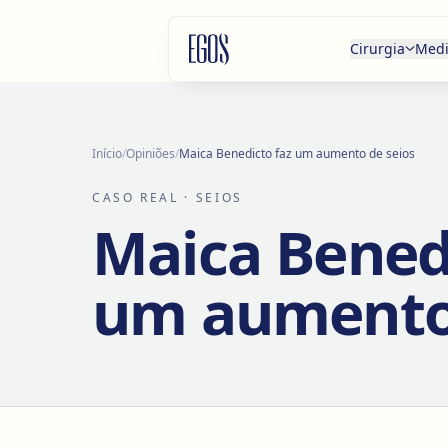
Saltar para o conteúdo
Cirurgia
Medi
Início
/
Opiniões
/
Maica Benedicto faz um aumento de seios
CASO REAL
· SEIOS
Maica Benedi
um aumento 