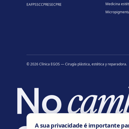
Medicina estét
EAFPS
SCCPRE
SECPRE
Micropigment
©
2026
Clínica EGOS — Cirugía plástica, estética y reparadora
.
A sua privacidade é importante pa