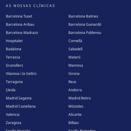
AS NOSSAS CLÍNICAS
Barcelona Tuset
Barcelona Balmes
Barcelona Aribau
Barcelona Guinardó
Barcelona Madrazo
Barcelona Poblenou
Hospitalet
Cornellà
Badalona
Sabadell
Terrassa
Mataró
Granollers
Manresa
Vilanova i la Geltrú
Girona
Tarragona
Reus
Lleida
Andorra
Madrid Sagasta
Madrid Retiro
Madrid Castellana
Móstoles
Valencia
Alicante
Zaragoza
Bilbao
Sevilla Nervión
Sevilla Remedios