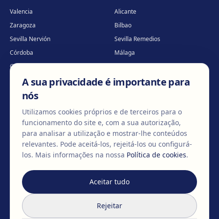
Valencia
Alicante
Zaragoza
Bilbao
Sevilla Nervión
Sevilla Remedios
Córdoba
Málaga
Granada
Palma de Mallorca
A sua privacidade é importante para
Tenerife
Portugal · Famalicão
nós
Portugal · Guimarães
Clínica virtual
*
* Atendimento virtual
Utilizamos cookies próprios e de terceiros para o
funcionamento do site e, com a sua autorização,
para analisar a utilização e mostrar-lhe conteúdos
relevantes. Pode aceitá-los, rejeitá-los ou configurá-
©
2026
Clínica EGOS — Cirugía plástica, estética y reparadora
.
los.
Mais informações na nossa
Política de cookies
.
Aviso legal
Política de cookies
Política de privacidade
Aceitar tudo
Rejeitar