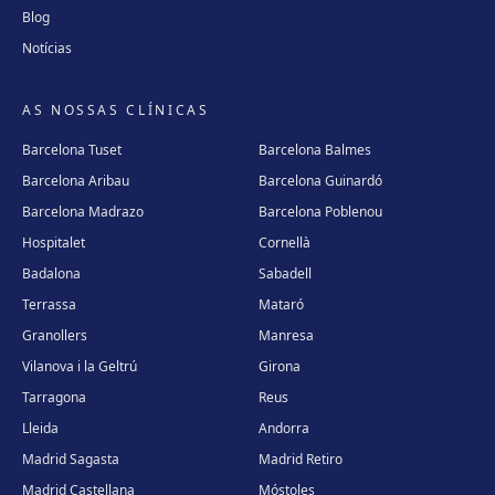
Blog
Notícias
AS NOSSAS CLÍNICAS
Barcelona Tuset
Barcelona Balmes
Barcelona Aribau
Barcelona Guinardó
Barcelona Madrazo
Barcelona Poblenou
Hospitalet
Cornellà
Badalona
Sabadell
Terrassa
Mataró
Granollers
Manresa
Vilanova i la Geltrú
Girona
Tarragona
Reus
Lleida
Andorra
Madrid Sagasta
Madrid Retiro
Madrid Castellana
Móstoles