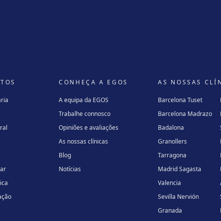
NTOS
CONHEÇA A EGOS
AS NOSSAS CLÍ
ria
A equipa da EGOS
Barcelona Tuset
Trabalhe connosco
Barcelona Madrazo
ral
Opiniões e avaliações
Badalona
As nossas clínicas
Granollers
Blog
Tarragona
lar
Notícias
Madrid Sagasta
ica
Valencia
ação
Sevilla Nervión
Granada