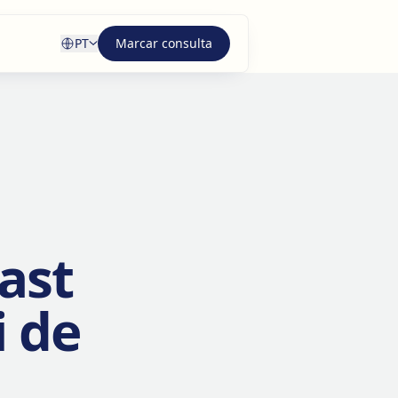
PT
Marcar consulta
ast
 de