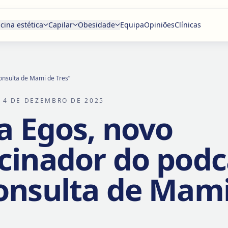
cina estética
Capilar
Obesidade
Equipa
Opiniões
Clínicas
Consulta de Mami de Tres”
 4 DE DEZEMBRO DE 2025
ca Egos, novo
cinador do podc
onsulta de Mami