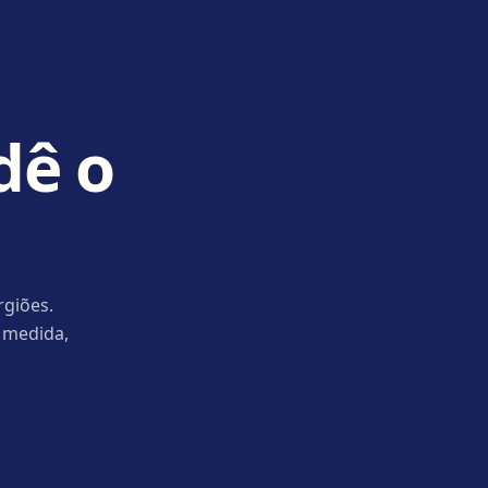
dê o
rgiões.
 medida,