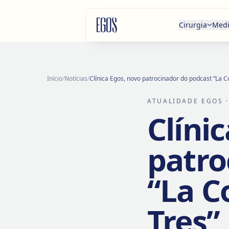
Saltar para o conteúdo
Cirurgia
Medi
Início
/
Notícias
/
Clínica Egos, novo patrocinador do podcast “La 
ATUALIDADE EGOS
·
Clíni
patro
“La C
Tres”