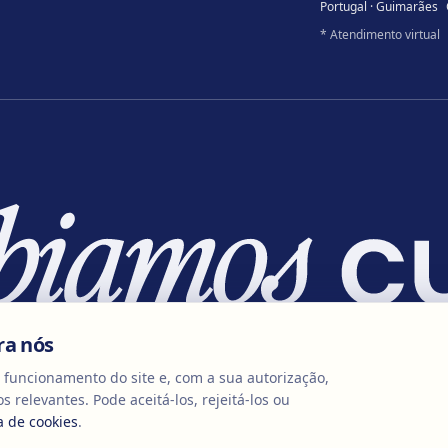
Portugal · Guimarães
* Atendimento virtual
ra nós
o funcionamento do site e, com a sua autorização,
s relevantes. Pode aceitá-los, rejeitá-los ou
ca de cookies
.