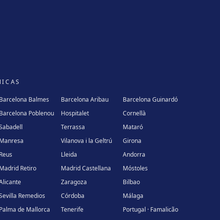
NICAS
Barcelona Balmes
Barcelona Aribau
Barcelona Guinardó
Barcelona Poblenou
Hospitalet
Cornellà
Sabadell
Terrassa
Mataró
Manresa
Vilanova i la Geltrú
Girona
Reus
Lleida
Andorra
Madrid Retiro
Madrid Castellana
Móstoles
Alicante
Zaragoza
Bilbao
Sevilla Remedios
Córdoba
Málaga
Palma de Mallorca
Tenerife
Portugal · Famalicão