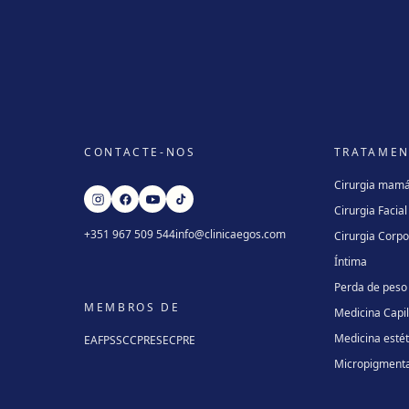
CONTACTE-NOS
TRATAME
Cirurgia mamá
Cirurgia Facial
+351 967 509 544
info@clinicaegos.com
Cirurgia Corpo
Íntima
Perda de peso
MEMBROS DE
Medicina Capi
Medicina estét
EAFPS
SCCPRE
SECPRE
Micropigment