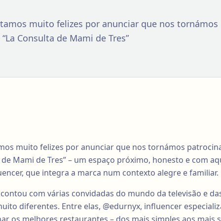
stamos muito felizes por anunciar que nos tornámos
t “La Consulta de Mami de Tres”
amos muito felizes por anunciar que nos tornámos patrocina
a de Mami de Tres” – um espaço próximo, honesto e com a
luencer, que integra a marca num contexto alegre e familiar.
 contou com várias convidadas do mundo da televisão e das
uito diferentes. Entre elas, @edurnyx, influencer especial
har os melhores restaurantes – dos mais simples aos mais 