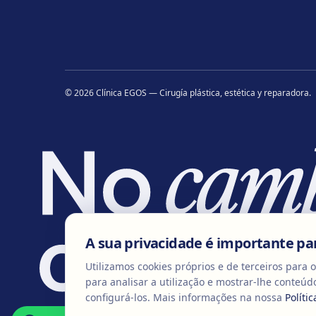
©
2026
Clínica EGOS — Cirugía plástica, estética y reparadora
.
A sua privacidade é importante pa
Utilizamos cookies próprios e de terceiros para 
para analisar a utilização e mostrar-lhe conteúdo
configurá-los.
Mais informações na nossa
Políti