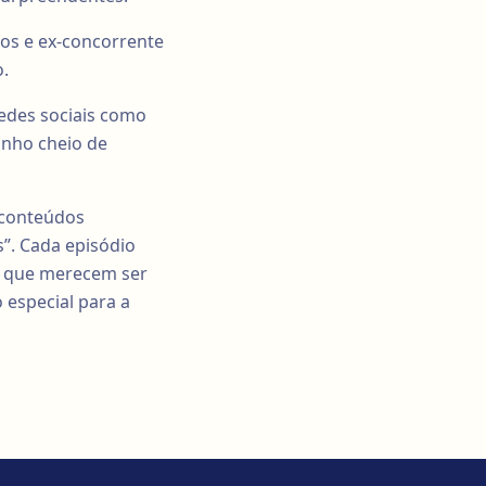
os e ex-concorrente
.
redes sociais como
unho cheio de
s conteúdos
”. Cada episódio
s que merecem ser
 especial para a