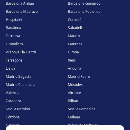
Barcelona Aribau
Barcelona Guinardó
Barcelona Madrazo
Barcelona Poblenou
Hospitalet
Cornellà
Badalona
Sabadell
Terrassa
Mataró
Granollers
Manresa
Vilanova i la Geltrú
Girona
Tarragona
Reus
Lleida
Andorra
Madrid Sagasta
Madrid Retiro
Madrid Castellana
Móstoles
Valencia
Alicante
Zaragoza
Bilbao
Sevilla Nervión
Sevilla Remedios
Córdoba
Málaga
Granada
Palma de Mallorca