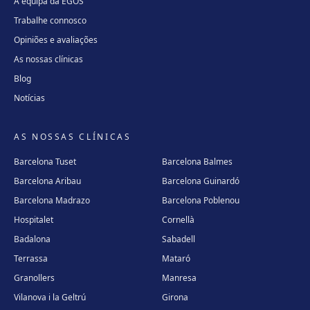
A equipa da EGOS
Trabalhe connosco
Opiniões e avaliações
As nossas clínicas
Blog
Notícias
AS NOSSAS CLÍNICAS
Barcelona Tuset
Barcelona Balmes
Barcelona Aribau
Barcelona Guinardó
Barcelona Madrazo
Barcelona Poblenou
Hospitalet
Cornellà
Badalona
Sabadell
Terrassa
Mataró
Granollers
Manresa
Vilanova i la Geltrú
Girona