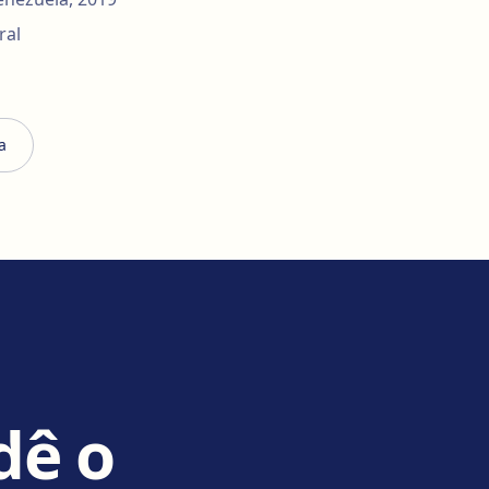
ral
a
dê o