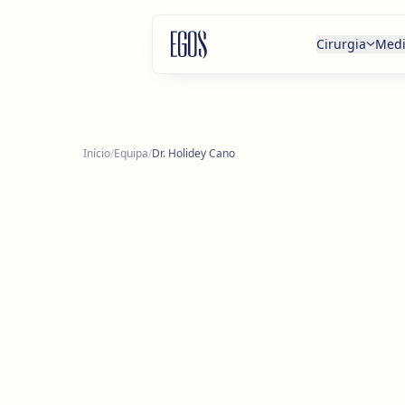
Saltar para o conteúdo
Cirurgia
Medi
Início
/
Equipa
/
Dr. Holidey Cano