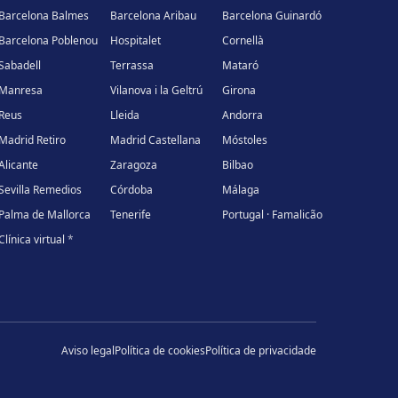
Barcelona Balmes
Barcelona Aribau
Barcelona Guinardó
Barcelona Poblenou
Hospitalet
Cornellà
Sabadell
Terrassa
Mataró
Manresa
Vilanova i la Geltrú
Girona
Reus
Lleida
Andorra
Madrid Retiro
Madrid Castellana
Móstoles
Alicante
Zaragoza
Bilbao
Sevilla Remedios
Córdoba
Málaga
Palma de Mallorca
Tenerife
Portugal · Famalicão
Clínica virtual
*
Aviso legal
Política de cookies
Política de privacidade