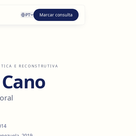
PT
Marcar consulta
ÉTICA E RECONSTRUTIVA
y Cano
oral
014
enezuela, 2019