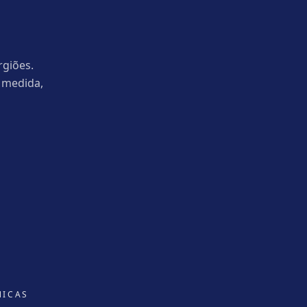
rgiões.
 medida,
NICAS