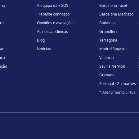
ria
A equipa da EGOS
Barcelona Tuset
Trabalhe connosco
Barcelona Madrazo
ral
Opiniões e avaliações
Badalona
As nossas clínicas
Granollers
Blog
Tarragona
lar
Notícias
Madrid Sagasta
ica
Valencia
ação
Sevilla Nervión
Granada
Portugal · Guimarães
* Atendimento virtual