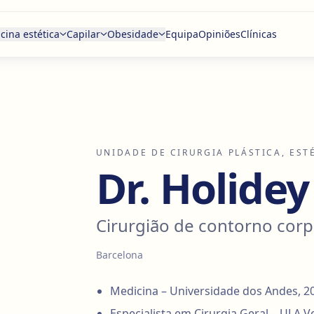
cina estética
Capilar
Obesidade
Equipa
Opiniões
Clínicas
UNIDADE DE CIRURGIA PLÁSTICA, EST
Dr. Holide
Cirurgião de contorno corp
Barcelona
Medicina – Universidade dos Andes, 2
Especialista em Cirurgia Geral – ULA V