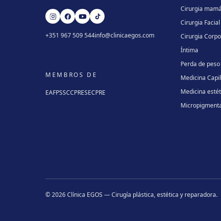
Cirurgia mamá
Cirurgia Facial
+351 967 509 544
info@clinicaegos.com
Cirurgia Corpo
Íntima
Perda de peso
MEMBROS DE
Medicina Capi
Medicina estét
EAFPS
SCCPRE
SECPRE
Micropigment
©
2026
Clínica EGOS — Cirugía plástica, estética y reparadora
.