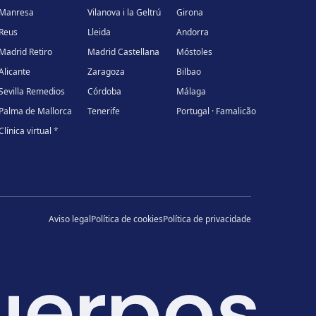
Manresa
Vilanova i la Geltrú
Girona
Reus
Lleida
Andorra
Madrid Retiro
Madrid Castellana
Móstoles
Alicante
Zaragoza
Bilbao
Sevilla Remedios
Córdoba
Málaga
Palma de Mallorca
Tenerife
Portugal · Famalicão
Clínica virtual
*
Aviso legal
Política de cookies
Política de privacidade