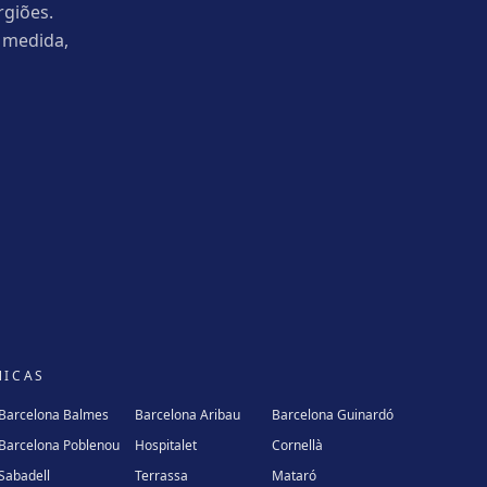
rgiões.
 medida,
NICAS
Barcelona Balmes
Barcelona Aribau
Barcelona Guinardó
Barcelona Poblenou
Hospitalet
Cornellà
Sabadell
Terrassa
Mataró