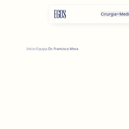
Saltar para o conteúdo
Cirurgia
Medi
Início
/
Equipa
/
Dr. Francisco Mora