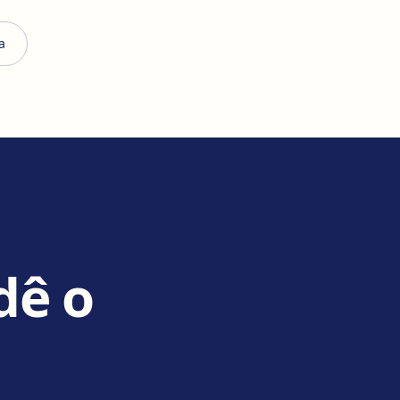
a
dê o