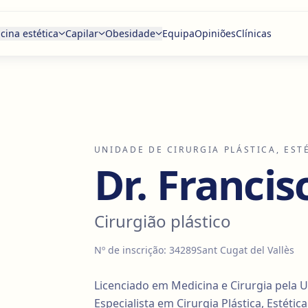
cina estética
Capilar
Obesidade
Equipa
Opiniões
Clínicas
UNIDADE DE CIRURGIA PLÁSTICA, EST
Dr. Franci
Cirurgião plástico
Nº de inscrição
:
34289
Sant Cugat del Vallès
Licenciado em Medicina e Cirurgia pela U
Especialista em Cirurgia Plástica, Estéti