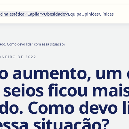
cina estética
Capilar
Obesidade
Equipa
Opiniões
Clínicas
ado. Como devo lidar com essa situação?
JANEIRO DE 2022
o aumento, um 
seios ficou mai
do. Como devo l
ssa situação?