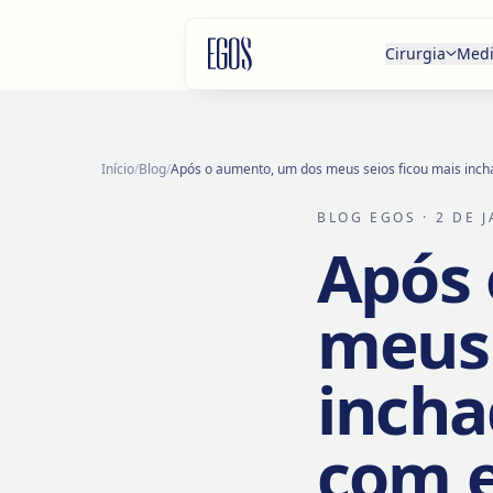
Saltar para o conteúdo
Cirurgia
Medi
Início
/
Blog
/
Após o aumento, um dos meus seios ficou mais inch
BLOG EGOS
· 2 DE 
Após 
meus 
incha
com e