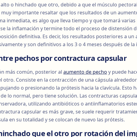
alto o hinchado que otro, debido a que el músculo pectoral
 muy importante resaltar que los resultados de un aument
a inmediata, es algo que lleva tiempo y que tomará varias
se la inflamación y termine todo el proceso de distensión 
sición definitiva. Es decir, los resultados posteriores a 
ivamente y son definitivos a los 3 o 4 meses después de la 
entre pechos por contractura capsular
ión más común, posterior al
aumento de pecho
y puede hac
l otro. Consiste en la contracción de una cápsula alrededo
pujando o presionando la prótesis hacia la clavícula. Esto 
e lo normal, pero tiene solución. Las contracturas capsul
nservadora, utilizando antibióticos o antiinflamatorios est
ntractura capsular es más grave, se suele requerir tratamien
sula en su totalidad y se colocan de nuevo las prótesis.
hinchado que el otro por rotación del im