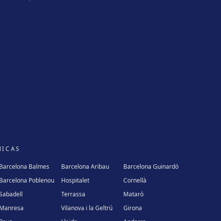
NICAS
Barcelona Balmes
Barcelona Aribau
Barcelona Guinardó
Barcelona Poblenou
Hospitalet
Cornellà
Sabadell
Terrassa
Mataró
Manresa
Vilanova i la Geltrú
Girona