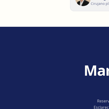
Cirujano pl
Mar
Reserv
Esclare