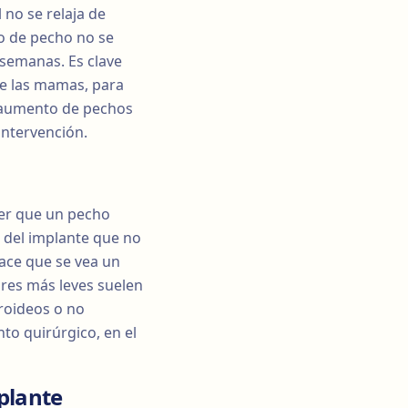
 no se relaja de
o de pecho no se
 semanas. Es clave
de las mamas, para
un aumento de pechos
intervención.
er que un pecho
r del implante que no
hace que se vea un
ares más leves suelen
eroideos o no
to quirúrgico, en el
plante