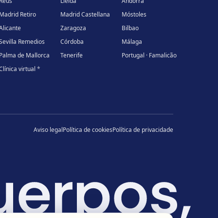
Reus
Lleida
Andorra
Madrid Retiro
Madrid Castellana
Móstoles
Alicante
Zaragoza
Bilbao
Sevilla Remedios
Córdoba
Málaga
Palma de Mallorca
Tenerife
Portugal · Famalicão
Clínica virtual
*
Aviso legal
Política de cookies
Política de privacidade