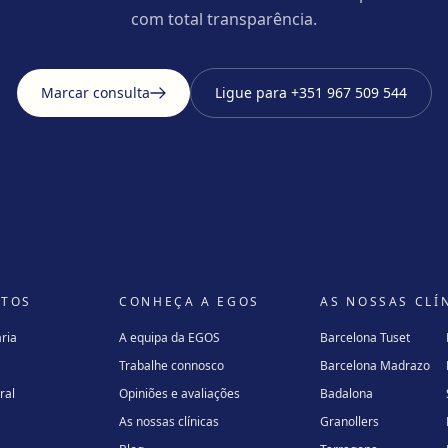
com total transparência.
Marcar consulta
Ligue para
+351 967 509 544
NTOS
CONHEÇA A EGOS
AS NOSSAS CLÍ
ria
A equipa da EGOS
Barcelona Tuset
Trabalhe connosco
Barcelona Madrazo
ral
Opiniões e avaliações
Badalona
As nossas clínicas
Granollers