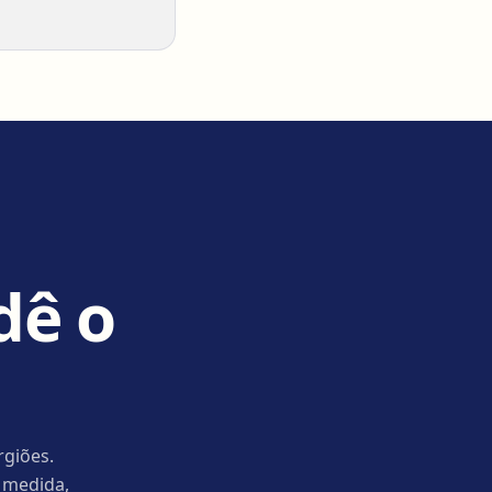
dê o
rgiões.
 medida,