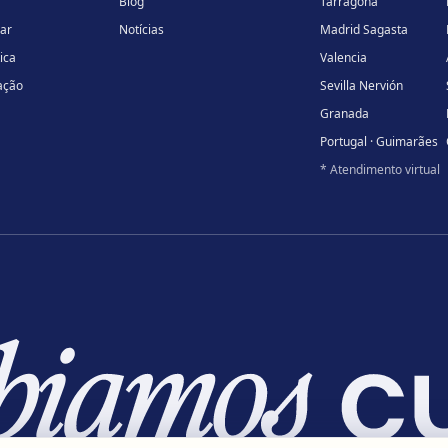
Blog
Tarragona
lar
Notícias
Madrid Sagasta
ica
Valencia
ação
Sevilla Nervión
Granada
Portugal · Guimarães
* Atendimento virtual