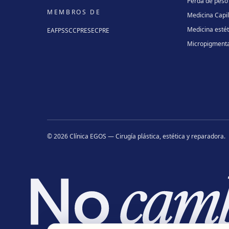
Perda de peso
MEMBROS DE
Medicina Capi
Medicina estét
EAFPS
SCCPRE
SECPRE
Micropigment
©
2026
Clínica EGOS — Cirugía plástica, estética y reparadora
.