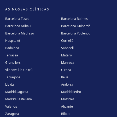
AS NOSSAS CLÍNICAS
Barcelona Tuset
Barcelona Balmes
Barcelona Aribau
Barcelona Guinardó
Barcelona Madrazo
Barcelona Poblenou
Hospitalet
Cornellà
Badalona
Sabadell
Terrassa
Mataró
Granollers
Manresa
Vilanova i la Geltrú
Girona
Tarragona
Reus
Lleida
Andorra
Madrid Sagasta
Madrid Retiro
Madrid Castellana
Móstoles
Valencia
Alicante
Zaragoza
Bilbao