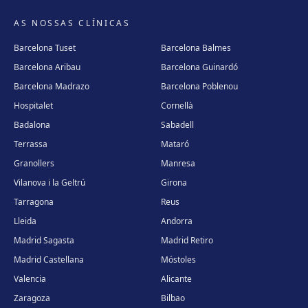
AS NOSSAS CLÍNICAS
Barcelona Tuset
Barcelona Balmes
Barcelona Aribau
Barcelona Guinardó
Barcelona Madrazo
Barcelona Poblenou
Hospitalet
Cornellà
Badalona
Sabadell
Terrassa
Mataró
Granollers
Manresa
Vilanova i la Geltrú
Girona
Tarragona
Reus
Lleida
Andorra
Madrid Sagasta
Madrid Retiro
Madrid Castellana
Móstoles
Valencia
Alicante
Zaragoza
Bilbao