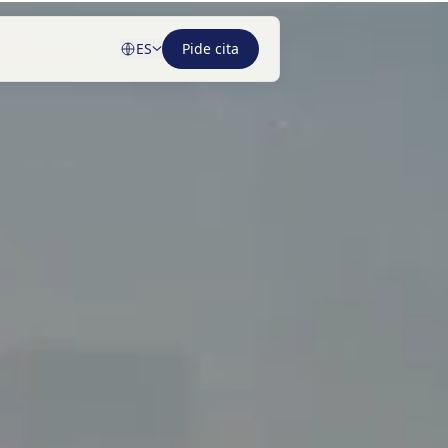
ES
Pide cita