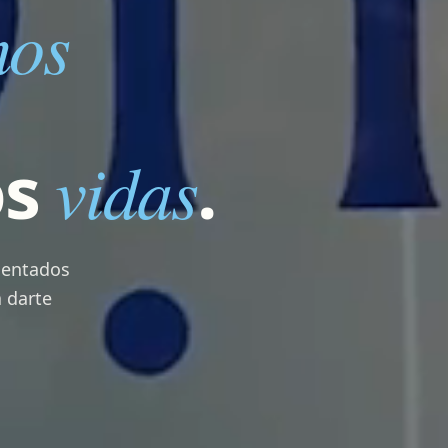
mos
os
vidas
.
mentados
 darte