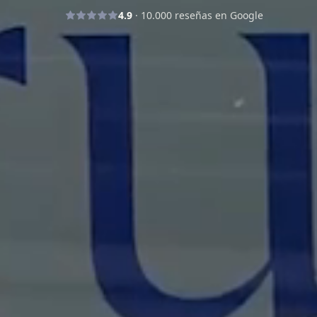
4.9
·
10.000
reseñas en Google